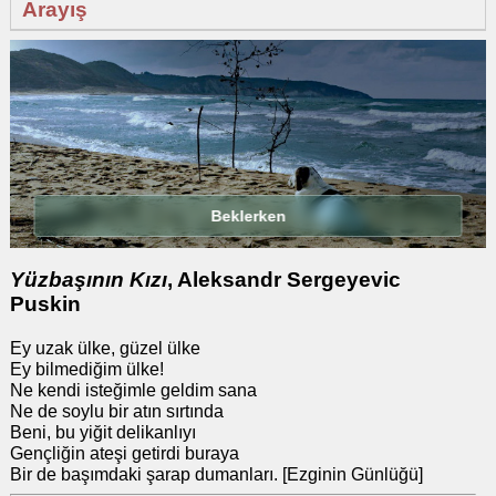
Arayış
Beklerken
Yüzbaşının Kızı
, Aleksandr Sergeyevic
Puskin
Ey uzak ülke, güzel ülke
Ey bilmediğim ülke!
Ne kendi isteğimle geldim sana
Ne de soylu bir atın sırtında
Beni, bu yiğit delikanlıyı
Gençliğin ateşi getirdi buraya
Bir de başımdaki şarap dumanları. [Ezginin Günlüğü]