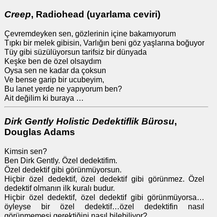
Creep
, Radiohead (uyarlama ceviri)
Çevremdeyken sen, gözlerinin içine bakamıyorum
Tıpkı bir melek gibisin, Varlığın beni göz yaşlarına boğuyor
Tüy gibi süzülüyorsun tarifsiz bir dünyada
Keşke ben de özel olsaydım
Oysa sen ne kadar da çoksun
Ve bense garip bir ucubeyim,
Bu lanet yerde ne yapıyorum ben?
Ait değilim ki buraya …
Dirk Gently Holistic Dedektiflik Bürosu
,
Douglas Adams
Kimsin sen?
Ben Dirk Gently. Özel dedektifim.
Özel dedektif gibi görünmüyorsun.
Hiçbir özel dedektif, özel dedektif gibi görünmez. Özel
dedektif olmanın ilk kuralı budur.
Hiçbir özel dedektif, özel dedektif gibi görünmüyorsa…
öyleyse bir özel dedektif…özel dedektifin nasıl
görünmemesi gerektiğini nasıl bilebiliyor?